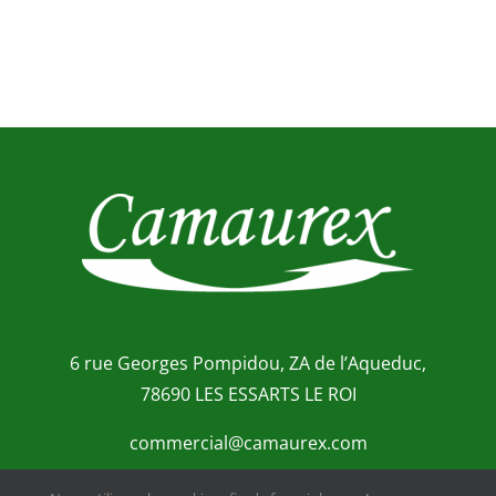
6 rue Georges Pompidou, ZA de l’Aqueduc,
78690 LES ESSARTS LE ROI
commercial@camaurex.com
01 30 41 70 64